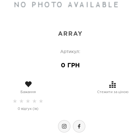
ARRAY
Артикул:
0 ГРН
Бажання
Стежити за ціною
★
★
★
★
★
0 відгук (ів)