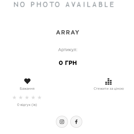
ARRAY
Артикул:
0 ГРН
Бажання
Стежити за ціною
★
★
★
★
★
0 відгук (ів)