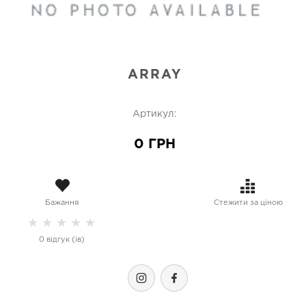
ARRAY
Артикул:
0 ГРН
Бажання
Стежити за ціною
★
★
★
★
★
0 відгук (ів)