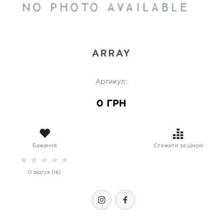
ARRAY
Артикул:
0 ГРН
Бажання
Стежити за ціною
★
★
★
★
★
0 відгук (ів)