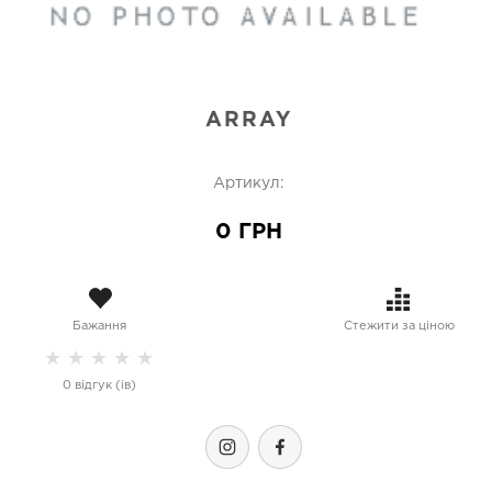
ARRAY
Артикул:
0 ГРН
Бажання
Стежити за ціною
★
★
★
★
★
0 відгук (ів)