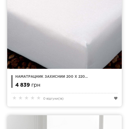
НАМАТРАЦНИК ЗАХИСНИЙ 200 X 220
KAMASANA MEDDAL БАВОВНА
4 839
грн
★
★
★
★
★
0 відгуки(ів)