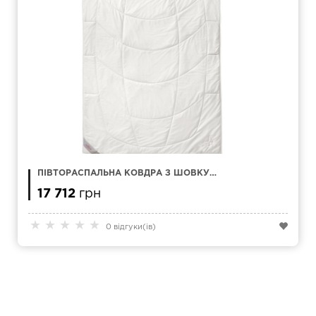
ПІВТОРАСПАЛЬНА КОВДРА З ШОВКУ
KAUFFMANN SILK 155 X 200 СМ
17 712
грн
★
★
★
★
★
0 відгуки(ів)