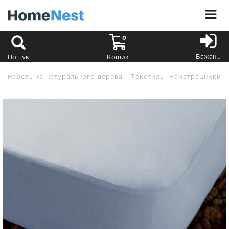
0
Бажання
Пошук
Кошик
мебель из натурального дерева
Текстиль
Наматрацники