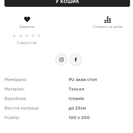
У КОШИК
Бажання
Стежити за ціною
★
★
★
★
★
0 відгук (ів)
Мембрана:
PU аква-стоп
Матеріал:
Тенсел
Виробник:
Іспанія
Висота матраца:
до 25см
Розмір:
100 x 200