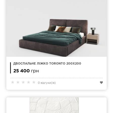
ДВОСПАЛЬНЕ ЛІЖКО TORONTO 200Х200
25 400
грн
★
★
★
★
★
0 відгуки(ів)