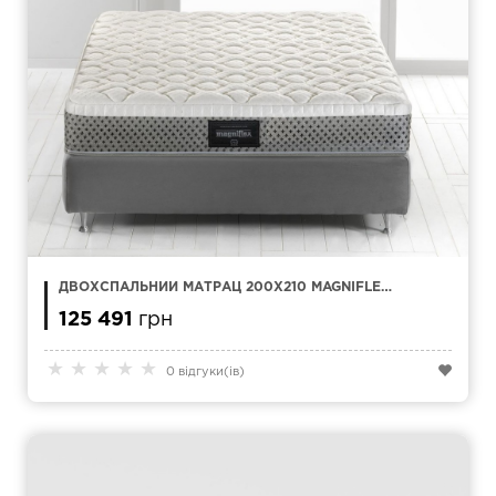
ДВОХСПАЛЬНИЙ МАТРАЦ 200Х210 MAGNIFLEX
COMFORT DUAL 10
125 491
грн
★
★
★
★
★
0 відгуки(ів)