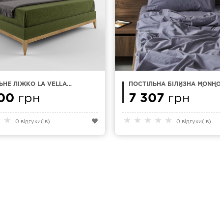
НЕ ЛІЖКО LA VELLA
ПОСТІЛЬНА БІЛИЗНА MONH
СМ
RAIN CІРО-СИНІЙ СІМЕЙНИЙ
00
грн
7 307
грн
★
★
★
★
★
★
★
0 відгуки(ів)
0 відгуки(ів)