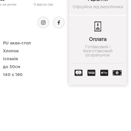
 за ціною
0 відгук (ів)
Офіційна від виробника
Оплата
PU аква-стоп
Готівковий і
Хлопок
безготівковий
розрахунок
Іспанія
до 30см
140 x 190