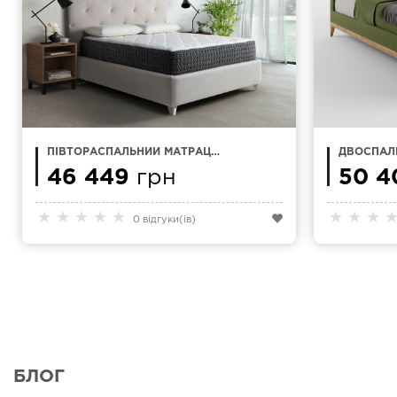
ПІВТОРАСПАЛЬНИЙ МАТРАЦ
ДВОСПАЛЬ
140Х200 MAGNIFLEX
160X200 
MEMORABILE 10
46 449
грн
50 4
★
★
★
★
★
★
★
★
0 відгуки(ів)
БЛОГ