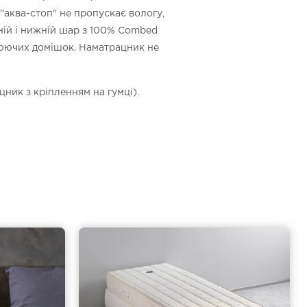
 "аква-стоп" не пропускає вологу,
ній і нижній шар з 100% Combed
леюючих домішок. Наматрацник не
ник з кріпленням на гумці).