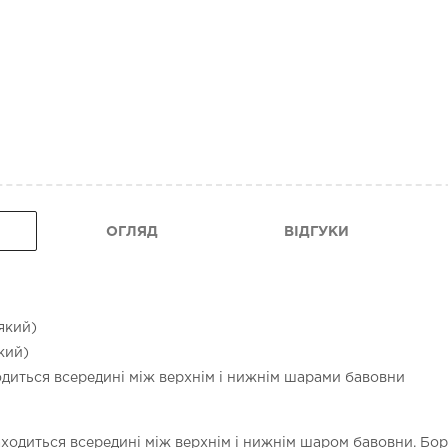
ОГЛЯД
ВІДГУКИ
який)
кий)
одиться всередині між верхнім і нижнім шарами бавовни
одиться всередині між верхнім і нижнім шаром бавовни. Борт