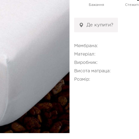
Бажання
Стежити
Де купити?
Мембрана:
Матеріал:
Виробник:
Висота матраца:
Розмір: