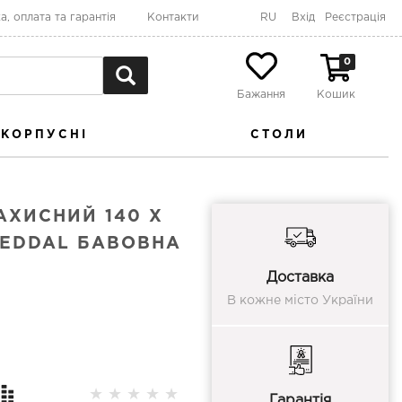
а, оплата та гарантія
Контакти
RU
Вхід
Реєстрація
0
Бажання
Кошик
КОРПУСНІ
СТОЛИ
АХИСНИЙ 140 X
MEDDAL БАВОВНА
Доставка
В кожне місто України
★
★
★
★
★
Гарантія