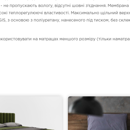
- не пропускають вологу, відсутні шовні з'єднання. Мембрана
исокі теплорегулюючі властивості. Максимально щільний верх
IS, з основою з поліуретану, нанесеного під тиском, без ск
икористовувати на матрацах меншого розміру (тільки наматрац