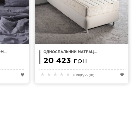
OME
ОДНОСПАЛЬНИЙ МАТРАЦ
80Х190 MAGNIFLEX NATUR
COMFORT
20 423
грн
★
★
★
★
★
0 відгуки(ів)