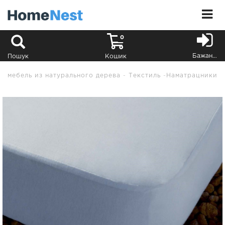
0
Бажання
Пошук
Кошик
мебель из натурального дерева
Текстиль
Наматрацники