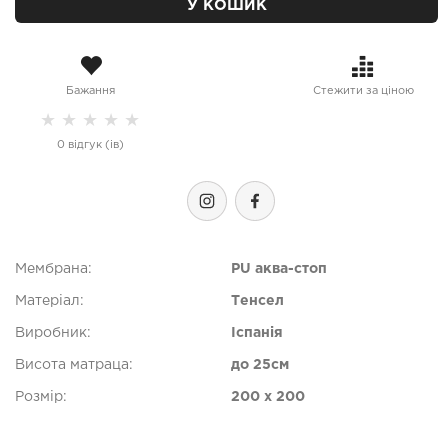
У КОШИК
Бажання
Стежити за ціною
★
★
★
★
★
0 відгук (ів)
Мембрана:
PU аква-стоп
Матеріал:
Тенсел
Виробник:
Іспанія
Висота матраца:
до 25см
Розмір:
200 x 200