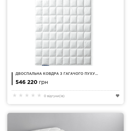
ДВОСПАЛЬНА КОВДРА З ГАГАЧОГО ПУХУ
KAUFFMANN KONIGIN DER NACHT 240 X 220 СМ
546 220
грн
★
★
★
★
★
0 відгуки(ів)