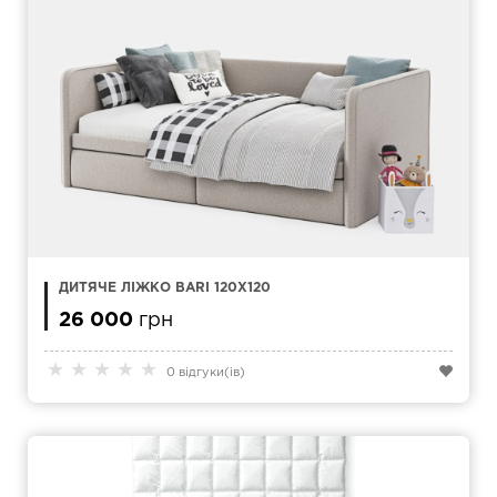
ДИТЯЧЕ ЛІЖКО BARI 120Х120
26 000
грн
★
★
★
★
★
0 відгуки(ів)