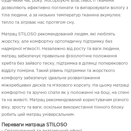
будь-який час року. Абсорбуючі властивості тканини
дозволяють ефективно поглинати та випаровувати вологу з
тіла людини, а за низьких температур тканина акумулює
тепло та зігріває нас протягом сну.
Матрац STILOSO рекомендований людям, які люблять
жорстку, але комфортну ортопедичну підтримку без
надмірної м'якості. Незалежно від росту та ваги людини,
матрац забезпечує правильне фізіологічне положення
хребта без зайвого тиску, підтримка в ділянці поперекового
відділу помірна. Такий рівень підтримки та жорсткого
комфорту забезпечує ідеальне розвантаження
міжхребцевих дисків та м'язового корсету. На цьому матраці
комфортно та зручно спати як у положенні на боці, на спині
та на животі. Матрац рекомендований користувачам різного
віку, зросту та ваги, оскільки використання пінного блоку
робить цей матрац універсальним.
Переваги матраца STILOSO