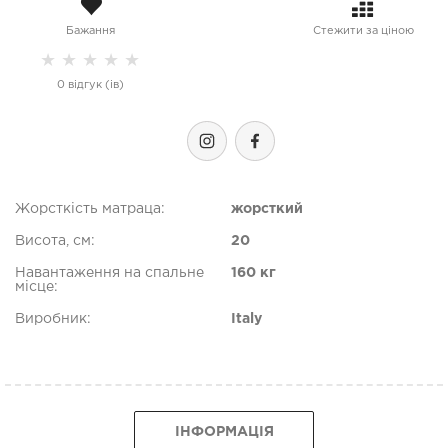
Бажання
Стежити за ціною
★
★
★
★
★
0 відгук (ів)
Жорсткість матраца:
жорсткий
Висота, см:
20
Навантаження на спальне
160 кг
місце:
Виробник:
Italy
ІНФОРМАЦІЯ