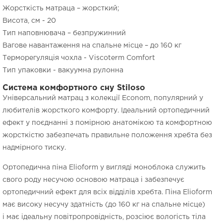
Жорсткість матраца – жорсткий;
Висота, см - 20
Тип наповнювача – безпружинний
Вагове навантаження на спальне місце – до 160 кг
Терморегуляція чохла - Viscoterm Comfort
Тип упаковки - вакуумна рулонна
Система комфортного сну Stiloso
Універсальний матрац з колекції Econom, популярний у
любителів жорсткого комфорту. Ідеальний ортопедичний
ефект у поєднанні з помірною анатомікою та комфортною
жорсткістю забезпечать правильне положення хребта без
надмірного тиску.
Ортопедична піна Elioform у вигляді моноблока служить
свого роду несучою основою матраца і забезпечує
ортопедичний ефект для всіх відділів хребта. Піна Elioform
має високу несучу здатність (до 160 кг на спальне місце)
і має ідеальну повітропровідність, розсіює вологість тіла