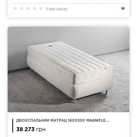
★
★
★
★
★
0 відгуки(ів)
ДВОХСПАЛЬНИЙ МАТРАЦ 160Х200 MAGNIFLEX
NATUR COMFORT
38 273
грн