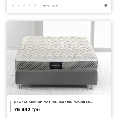
★
★
★
★
★
0 відгуки(ів)
ДВОХСПАЛЬНИЙ МАТРАЦ 160Х190 MAGNIFLEX
COMFORT DUAL 10
76 842
грн