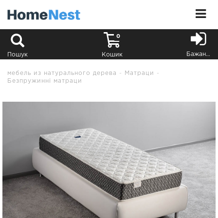
0
Бажання
Пошук
Кошик
мебель из натурального дерева
Матраци
Безпружинні матраци