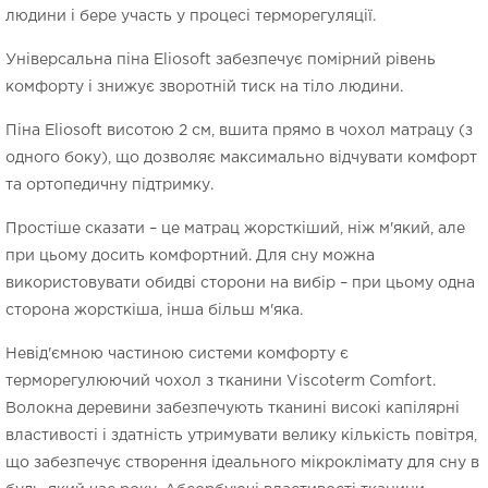
людини і бере участь у процесі терморегуляції.
Універсальна піна Eliosoft забезпечує помірний рівень
комфорту і знижує зворотній тиск на тіло людини.
Піна Eliosoft висотою 2 см, вшита прямо в чохол матрацу (з
одного боку), що дозволяє максимально відчувати комфорт
та ортопедичну підтримку.
Простіше сказати – це матрац жорсткіший, ніж м'який, але
при цьому досить комфортний. Для сну можна
використовувати обидві сторони на вибір – при цьому одна
сторона жорсткіша, інша більш м'яка.
Невід'ємною частиною системи комфорту є
терморегулюючий чохол з тканини Viscoterm Comfort.
Волокна деревини забезпечують тканині високі капілярні
властивості і здатність утримувати велику кількість повітря,
що забезпечує створення ідеального мікроклімату для сну в