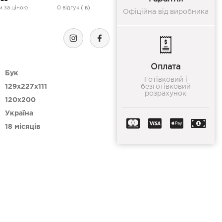
 за ціною
0 відгук (ів)
Офіційна від виробника
Оплата
Бук
Готівковий і
129x227x111
безготівковий
розрахунок
120х200
Україна
18 місяців