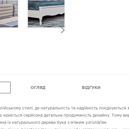
ОГЛЯД
ВІДГУКИ
ійському стилі, де натуральність та надійність поєднуються з
ю криється серйозна детальна продуманість дизайну. Тому ви
на із натурального дерева бука з м'яким узголів'ям.