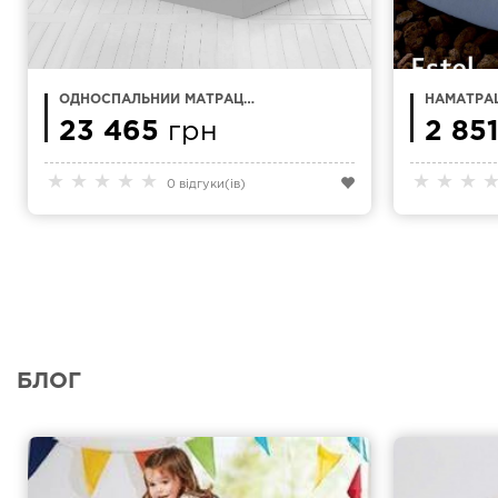
ОДНОСПАЛЬНИЙ МАТРАЦ
НАМАТРАЦ
90Х200 MAGNIFLEX VITALE
200 KAMA
NATURALE
23 465
грн
2 85
★
★
★
★
★
★
★
★
0 відгуки(ів)
БЛОГ