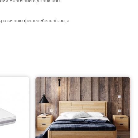
жний молочний відтінок або
тократичною фешенебельністю, а