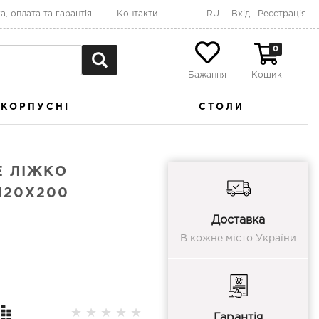
а, оплата та гарантія
Контакти
RU
Вхід
Реєстрація
0
Бажання
Кошик
КОРПУСНІ
СТОЛИ
Е ЛІЖКО
120X200
Доставка
В кожне місто України
★
★
★
★
★
Гарантія