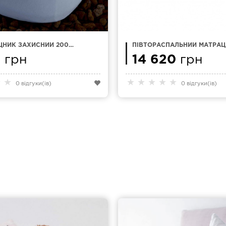
НИК ЗАХИСНИЙ 200 X
ПІВТОРАСПАЛЬНИЙ МАТРАЦ
SANA ESTEL TENCEL
140Х200 NATTEX ASPER
1
грн
14 620
грн
★
★
★
★
★
★
★
0 відгуки(ів)
0 відгуки(ів)