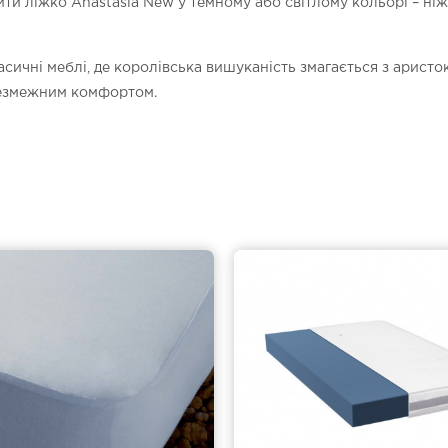
ити ліжко Anastasia New у темному або світлому кольорі – ні
асичні меблі, де королівська вишуканість змагається з арис
безмежним комфортом.