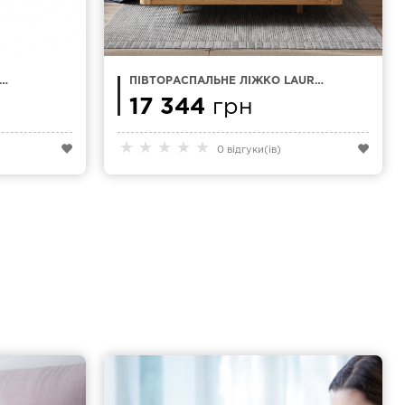
ПІВТОРАСПАЛЬНЕ ЛІЖКО LAURO
140Х200 СМ
17 344
грн
★
★
★
★
★
0 відгуки(ів)