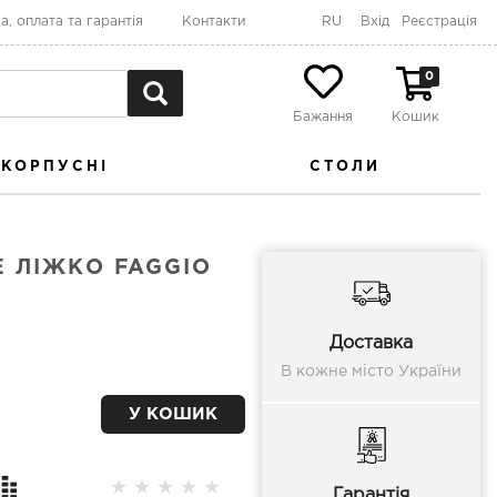
а, оплата та гарантія
Контакти
RU
Вхід
Реєстрація
0
Бажання
Кошик
КОРПУСНІ
СТОЛИ
 ЛІЖКО FAGGIO
Доставка
В кожне місто України
У КОШИК
★
★
★
★
★
Гарантія