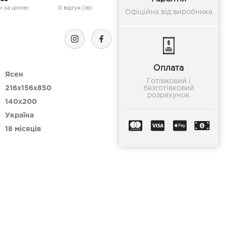
 за ціною
0 відгук (ів)
Офіційна від виробника
Оплата
Ясен
Готівковий і
216x156x850
безготівковий
розрахунок
140x200
Україна
18 місяців