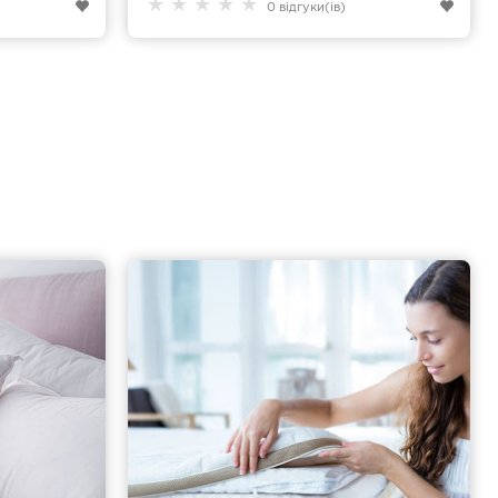
★
★
★
★
★
0 відгуки(ів)