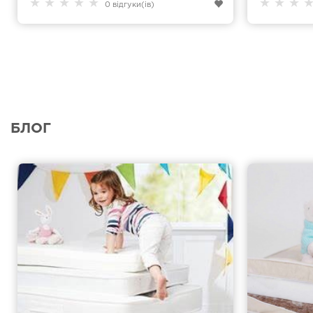
★
★
★
★
★
★
★
★
0 відгуки(ів)
БЛОГ