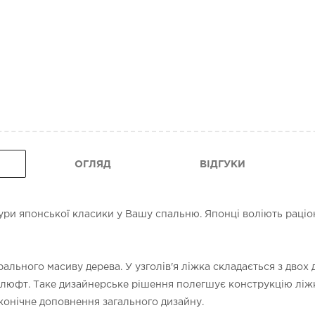
ОГЛЯД
ВІДГУКИ
ури японської класики у Вашу спальню. Японці воліють раціона
ального масиву дерева. У узголів'я ліжка складається з двох
 люфт. Таке дизайнерське рішення полегшує конструкцію ліж
конічне доповнення загального дизайну.