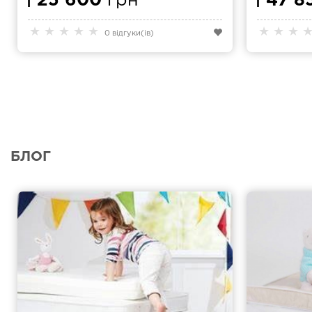
25 600
грн
47 8
★
★
★
★
★
★
★
★
0 відгуки(ів)
БЛОГ