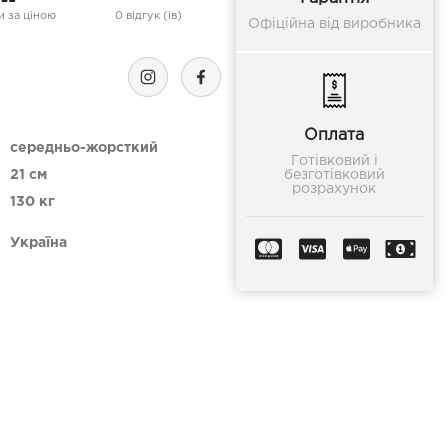
 за ціною
0 відгук (ів)
Офіційна від виробника
Оплата
середньо-жорсткий
Готівковий і
21 см
безготівковий
розрахунок
130 кг
Україна