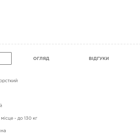
ОГЛЯД
ВІДГУКИ
жорсткий
й
ісце - до 130 кг
нна