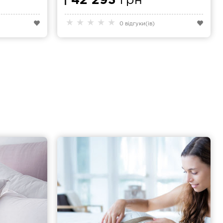
42 293
грн
★
★
★
★
★
0 відгуки(ів)