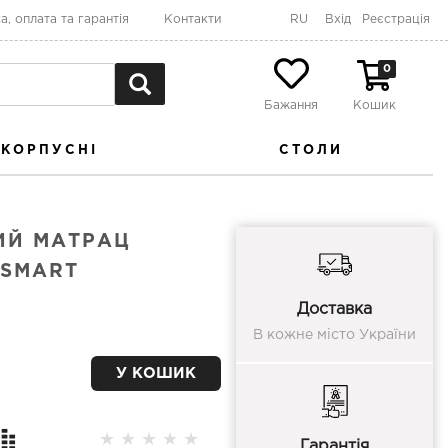
а, оплата та гарантія
Контакти
RU
Вхід
Реєстрація
0
Бажання
Кошик
КОРПУСНІ
СТОЛИ
ИЙ МАТРАЦ
 SMART
Доставка
В кожне місто України
У КОШИК
★
★
★
★
★
Гарантія