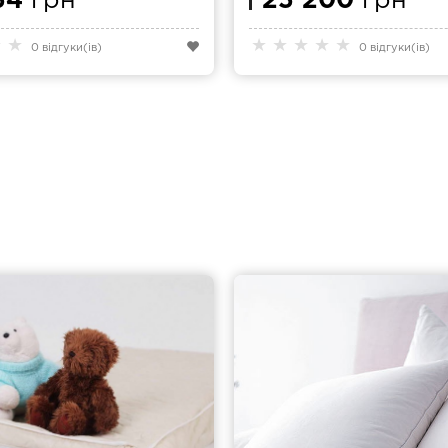
54
грн
25 200
грн
★
★
★
★
★
★
★
0 відгуки(ів)
0 відгуки(ів)