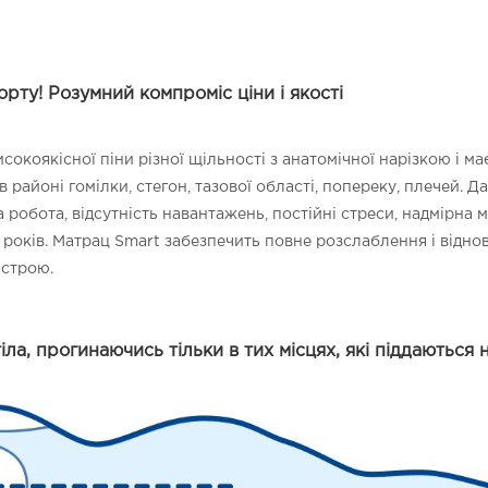
рту! Розумний компроміс ціни і якості
сокоякісної піни різної щільності з анатомічної нарізкою і ма
районі гомілки, стегон, тазової області, попереку, плечей. 
 робота, відсутність навантажень, постійні стреси, надмірна м
5 років. Матрац Smart забезпечить повне розслаблення і відно
астрою.
ла, прогинаючись тільки в тих місцях, які піддаються 