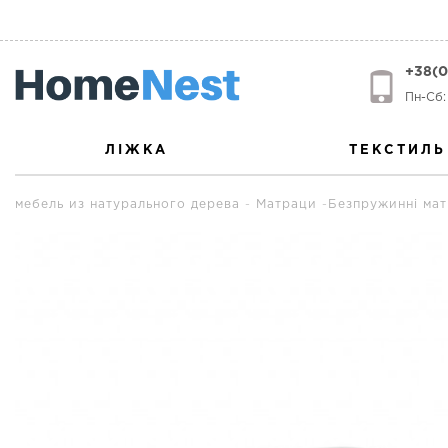
+38(0
Пн-Сб: 
ЛІЖКА
ТЕКСТИЛЬ
мебель из натурального дерева
Матраци
Безпружинні ма