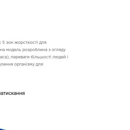
є 5 зон жорсткості для
Дана модель розроблена з огляду
аса), переваги більшості людей і
влення організму для
натискання