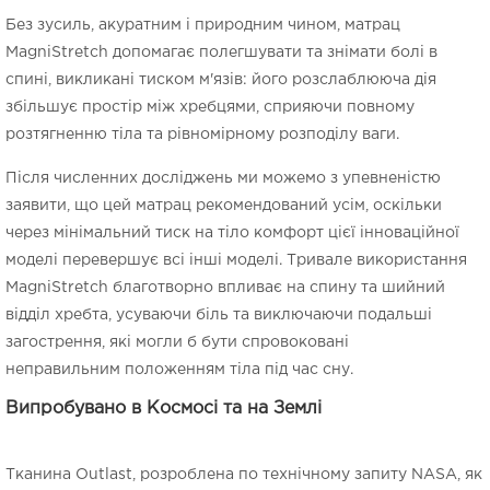
Без зусиль, акуратним і природним чином, матрац
MagniStretch допомагає полегшувати та знімати болі в
спині, викликані тиском м'язів: його розслаблююча дія
збільшує простір між хребцями, сприяючи повному
розтягненню тіла та рівномірному розподілу ваги.
Після численних досліджень ми можемо з упевненістю
заявити, що цей матрац рекомендований усім, оскільки
через мінімальний тиск на тіло комфорт цієї інноваційної
моделі перевершує всі інші моделі. Тривале використання
MagniStretch благотворно впливає на спину та шийний
відділ хребта, усуваючи біль та виключаючи подальші
загострення, які могли б бути спровоковані
неправильним положенням тіла під час сну.
Випробувано в Космосі та на Землі
Тканина Outlast, розроблена по технічному запиту NASA, як