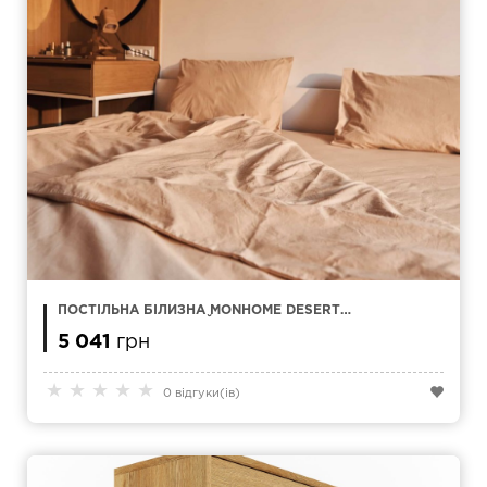
ПОСТІЛЬНА БІЛИЗНА MONHOME DESERT
ЖОВТО-КОРИЧНЕВИЙ ЄВРО
5 041
грн
★
★
★
★
★
0 відгуки(ів)