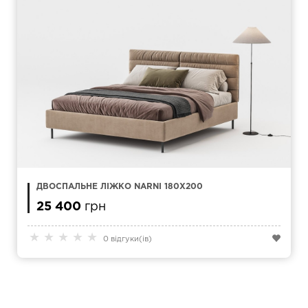
ДВОСПАЛЬНЕ ЛІЖКО NARNI 180X200
25 400
грн
★
★
★
★
★
0 відгуки(ів)