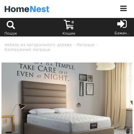
0
Бажання
Пошук
Кошик
мебель из натурального дерева
Матраци
Безпружинні матраци