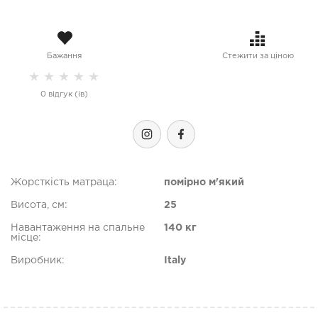
Бажання
Стежити за ціною
★
★
★
★
★
0 відгук (ів)
Жорсткість матраца:
помірно м'який
Висота, см:
25
Навантаження на спальне
140 кг
місце:
Виробник:
Italy