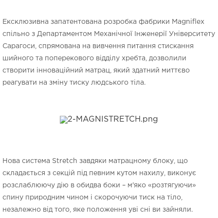
Ексклюзивна запатентована розробка фабрики Magniflex
спільно з Департаментом Механічної Інженерії Університету
Сарагоси, спрямована на вивчення питання стискання
шийного та поперекового відділу хребта, дозволили
створити інноваційний матрац, який здатний миттєво
реагувати на зміну тиску людського тіла.
Нова система Stretch завдяки матрацному блоку, що
складається з секцій під певним кутом нахилу, виконує
розслаблюючу дію в обидва боки – м'яко «розтягуючи»
спину природним чином і скорочуючи тиск на тіло,
незалежно від того, яке положення уві сні ви зайняли.