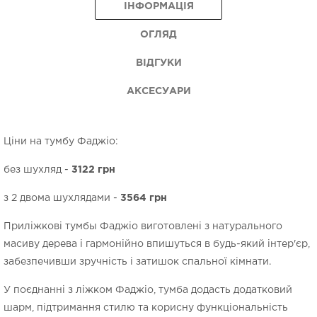
ІНФОРМАЦІЯ
ОГЛЯД
ВІДГУКИ
АКСЕСУАРИ
Ціни на тумбу Фаджіо:
без шухляд -
3122 грн
з 2 двома шухлядами -
3564 грн
Приліжкові тумбы Фаджіо виготовлені з натурального
масиву дерева і гармонійно впишуться в будь-який інтер'єр,
забезпечивши зручність і затишок спальної кімнати.
У поєднанні з ліжком Фаджіо, тумба додасть додатковий
шарм, підтримання стилю та корисну функціональність