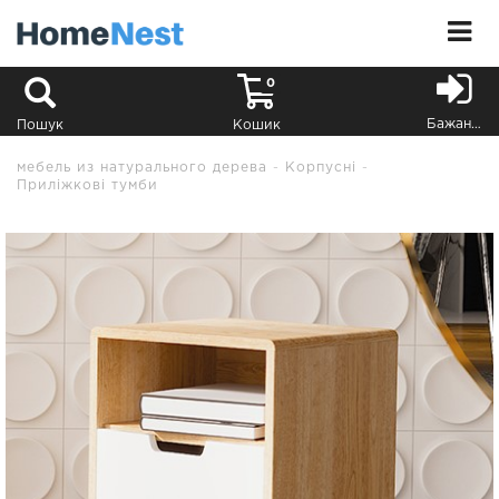
0
Бажання
Пошук
Кошик
мебель из натурального дерева
Корпусні
Приліжкові тумби