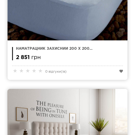
НАМАТРАЦНИК ЗАХИСНИЙ 200 X 200
KAMASANA ESTEL TENCEL
2 851
грн
★
★
★
★
★
0 відгуки(ів)