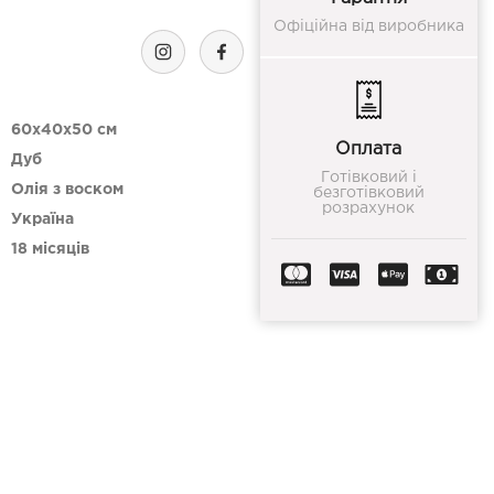
Офіційна від виробника
60x40x50 см
Оплата
Дуб
Готівковий і
Олія з воском
безготівковий
розрахунок
Україна
18 місяців