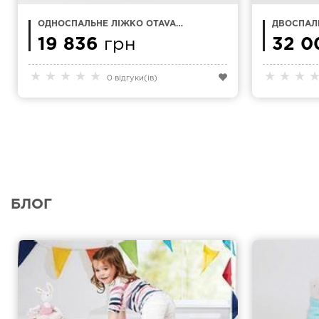
ОДНОСПАЛЬНЕ ЛІЖКО OTAVA
ДВОСПАЛЬ
90X200
160Х200
19 836
грн
32 0
★
★
★
★
★
★
★
★
0 відгуки(ів)
БЛОГ