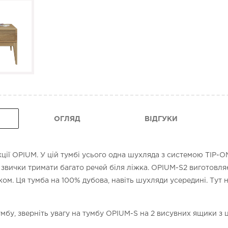
ОГЛЯД
ВІДГУКИ
ції OPIUM. У цій тумбі усього одна шухляда з системою TIP-O
а звички тримати багато речей біля ліжка. OPIUM-S2 виготовля
м. Ця тумба на 100% дубова, навіть шухляди усередині. Тут н
бу, зверніть увагу на тумбу OPIUM-S на 2 висувних ящики з ці