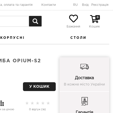
а, оплата та гарантія
Контакти
RU
Вхід
Реєстрація
0
Бажання
Кошик
КОРПУСНІ
СТОЛИ
БА OPIUM-S2
Доставка
В кожне місто України
У КОШИК
★
★
★
★
★
 за ціною
0 відгук (ів)
Гарантія