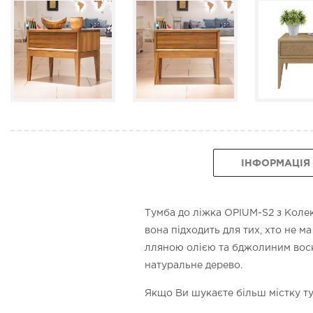
ІНФОРМАЦІЯ
Тумба до ліжка OPIUM-S2 з Колек
вона підходить для тих, хто не м
лляною олією та бджолиним воско
натуральне дерево.
Якщо Ви шукаєте більш містку тум