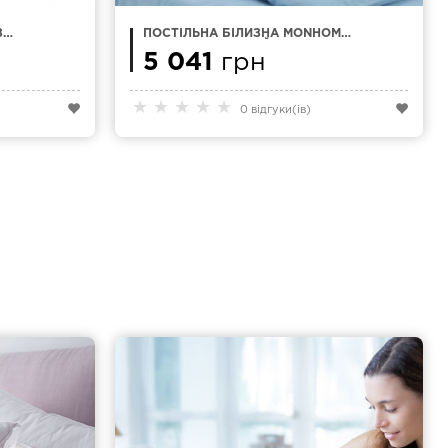
З
ПОСТІЛЬНА БІЛИЗНА MONHOME
CLOUD БЛАКИТНИЙ ЄВРО
5 041
грн
★
★
★
★
★
0 відгуки(ів)