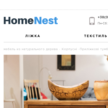
+38(0
Пн-Сб: 
ЛІЖКА
ТЕКСТИЛЬ
мебель из натурального дерева
Корпусні
Приліжкові тум