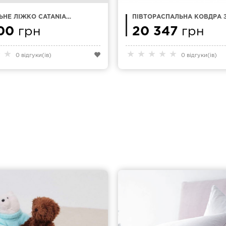
НЕ ЛІЖКО CATANIA
ПІВТОРАСПАЛЬНА КОВДРА 
ТЕНСЕЛЯ KAUFFMANN HOME
00
грн
QUILT LIGHT 155 X 200 СМ
20 347
грн
★
★
★
★
★
★
★
0 відгуки(ів)
0 відгуки(ів)