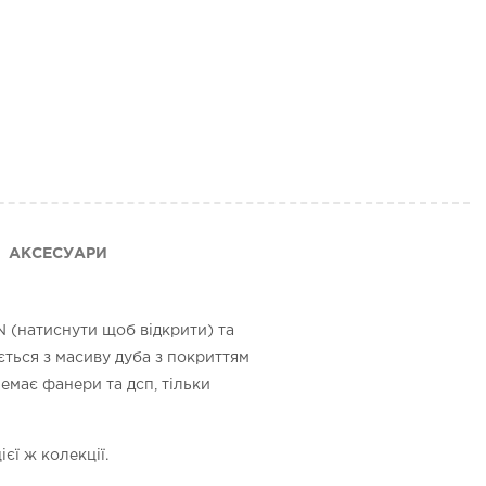
АКСЕСУАРИ
N (натиснути щоб відкрити) та
ється з масиву дуба з покриттям
емає фанери та дсп, тільки
єї ж колекції.