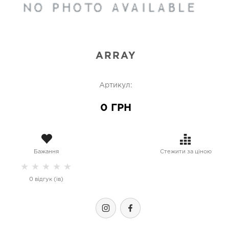
ARRAY
Артикул:
0 ГРН
Бажання
Стежити за ціною
★
★
★
★
★
0 відгук (ів)