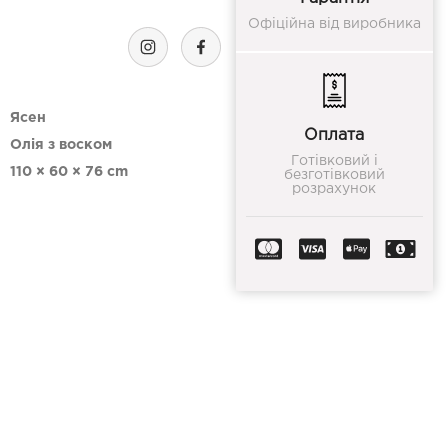
Офіційна від виробника
Ясен
Оплата
Олія з воском
Готівковий і
110 × 60 × 76 cm
безготівковий
розрахунок