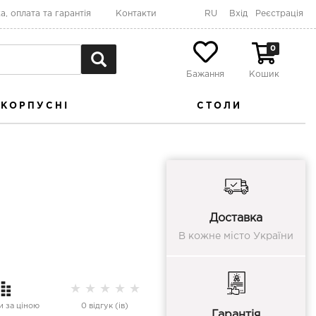
а, оплата та гарантія
Контакти
RU
Вхід
Реєстрація
0
Бажання
Кошик
КОРПУСНІ
СТОЛИ
Доставка
В кожне місто України
★
★
★
★
★
 за ціною
0 відгук (ів)
Гарантія